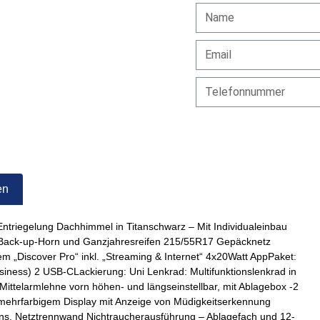
en
Entriegelung Dachhimmel in Titanschwarz – Mit Individualeinbau
Back-up-Horn und Ganzjahresreifen 215/55R17 Gepäcknetz
em „Discover Pro“ inkl. „Streaming & Internet“ 4x20Watt AppPaket:
siness) 2 USB-CLackierung: Uni Lenkrad: Multifunktionslenkrad in
Mittelarmlehne vorn höhen- und längseinstellbar, mit Ablagebox -2
 mehrfarbigem Display mit Anzeige von Müdigkeitserkennung
ens, Netztrennwand Nichtraucherausführung – Ablagefach und 12-