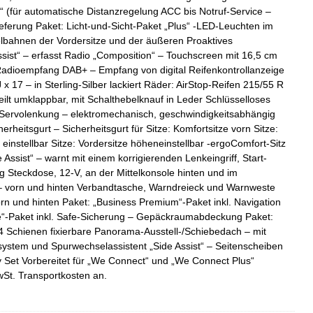
“ (für automatische Distanzregelung ACC bis Notruf-Service –
lieferung Paket: Licht-und-Sicht-Paket „Plus“ -LED-Leuchten im
telbahnen der Vordersitze und der äußeren Proaktives
sist“ – erfasst Radio „Composition“ – Touchscreen mit 16,5 cm
 Radioempfang DAB+ – Empfang von digital Reifenkontrollanzeige
 x 17 – in Sterling-Silber lackiert Räder: AirStop-Reifen 215/55 R
eilt umklappbar, mit Schalthebelknauf in Leder Schlüsselloses
 Servolenkung – elektromechanisch, geschwindigkeitsabhängig
erheitsgurt – Sicherheitsgurt für Sitze: Komfortsitze vorn Sitze:
einstellbar Sitze: Vordersitze höheneinstellbar -ergoComfort-Sitz
 Assist“ – warnt mit einem korrigierenden Lenkeingriff, Start-
Steckdose, 12-V, an der Mittelkonsole hinten und im
 – vorn und hinten Verbandtasche, Warndreieck und Warnweste
orn und hinten Paket: „Business Premium“-Paket inkl. Navigation
“-Paket inkl. Safe-Sicherung – Gepäckraumabdeckung Paket:
Schienen fixierbare Panorama-Ausstell-/Schiebedach – mit
ystem und Spurwechselassistent „Side Assist“ – Seitenscheiben
y Set Vorbereitet für „We Connect“ und „We Connect Plus“
St. Transportkosten an.