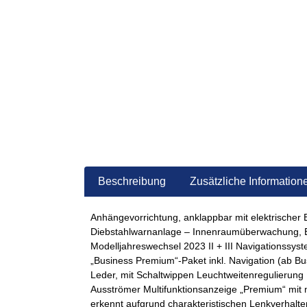
Beschreibung
Zusätzliche Information
Anhängevorrichtung, anklappbar mit elektrischer 
Diebstahlwarnanlage – Innenraumüberwachung, 
Modelljahreswechsel 2023 II + III Navigationssyst
„Business Premium“-Paket inkl. Navigation (ab Bu
Leder, mit Schaltwippen Leuchtweitenregulierung 
Ausströmer Multifunktionsanzeige „Premium“ mit
erkennt aufgrund charakteristischen Lenkverhalt