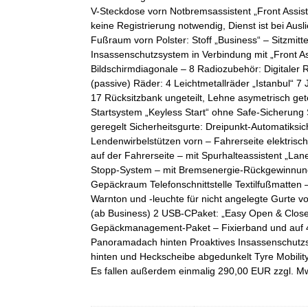
V-Steckdose vorn Notbremsassistent „Front Assist
keine Registrierung notwendig, Dienst ist bei Aus
Fußraum vorn Polster: Stoff „Business“ – Sitzmit
Insassenschutzsystem in Verbindung mit „Front As
Bildschirmdiagonale – 8 Radiozubehör: Digitaler
(passive) Räder: 4 Leichtmetallräder „Istanbul“ 7 J
17 Rücksitzbank ungeteilt, Lehne asymetrisch get
Startsystem „Keyless Start“ ohne Safe-Sicherung
geregelt Sicherheitsgurte: Dreipunkt-Automatiksich
Lendenwirbelstützen vorn – Fahrerseite elektrisch 
auf der Fahrerseite – mit Spurhalteassistent „Lane
Stopp-System – mit Bremsenergie-Rückgewinnung 
Gepäckraum Telefonschnittstelle Textilfußmatten
Warnton und -leuchte für nicht angelegte Gurte v
(ab Business) 2 USB-CPaket: „Easy Open & Close
Gepäckmanagement-Paket – Fixierband und auf 4 
Panoramadach hinten Proaktives Insassenschutzs
hinten und Heckscheibe abgedunkelt Tyre Mobilit
Es fallen außerdem einmalig 290,00 EUR zzgl. Mw