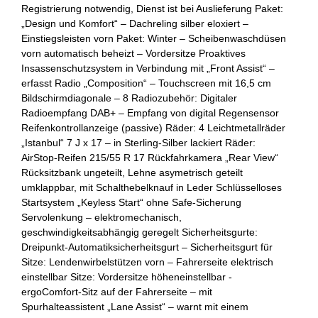
Registrierung notwendig, Dienst ist bei Auslieferung Paket:
„Design und Komfort“ – Dachreling silber eloxiert –
Einstiegsleisten vorn Paket: Winter – Scheibenwaschdüsen
vorn automatisch beheizt – Vordersitze Proaktives
Insassenschutzsystem in Verbindung mit „Front Assist“ –
erfasst Radio „Composition“ – Touchscreen mit 16,5 cm
Bildschirmdiagonale – 8 Radiozubehör: Digitaler
Radioempfang DAB+ – Empfang von digital Regensensor
Reifenkontrollanzeige (passive) Räder: 4 Leichtmetallräder
„Istanbul“ 7 J x 17 – in Sterling-Silber lackiert Räder:
AirStop-Reifen 215/55 R 17 Rückfahrkamera „Rear View“
Rücksitzbank ungeteilt, Lehne asymetrisch geteilt
umklappbar, mit Schalthebelknauf in Leder Schlüsselloses
Startsystem „Keyless Start“ ohne Safe-Sicherung
Servolenkung – elektromechanisch,
geschwindigkeitsabhängig geregelt Sicherheitsgurte:
Dreipunkt-Automatiksicherheitsgurt – Sicherheitsgurt für
Sitze: Lendenwirbelstützen vorn – Fahrerseite elektrisch
einstellbar Sitze: Vordersitze höheneinstellbar -
ergoComfort-Sitz auf der Fahrerseite – mit
Spurhalteassistent „Lane Assist“ – warnt mit einem