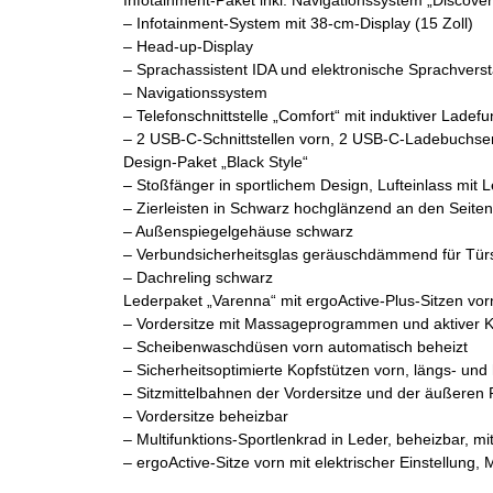
– Infotainment-System mit 38-cm-Display (15 Zoll)
– Head-up-Display
– Sprachassistent IDA und elektronische Sprachvers
– Navigationssystem
– Telefonschnittstelle „Comfort“ mit induktiver Lade
– 2 USB-C-Schnittstellen vorn, 2 USB-C-Ladebuchsen 
Design-Paket „Black Style“
– Stoßfänger in sportlichem Design, Lufteinlass mit
– Zierleisten in Schwarz hochglänzend an den Seiten
– Außenspiegelgehäuse schwarz
– Verbundsicherheitsglas geräuschdämmend für Türs
– Dachreling schwarz
Lederpaket „Varenna“ mit ergoActive-Plus-Sitzen vor
– Vordersitze mit Massageprogrammen und aktiver K
– Scheibenwaschdüsen vorn automatisch beheizt
– Sicherheitsoptimierte Kopfstützen vorn, längs- und
– Sitzmittelbahnen der Vordersitze und der äußeren 
– Vordersitze beheizbar
– Multifunktions-Sportlenkrad in Leder, beheizbar, m
– ergoActive-Sitze vorn mit elektrischer Einstellun