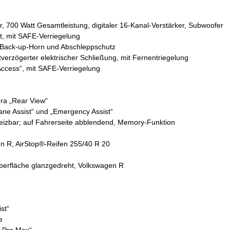
700 Watt Gesamtleistung, digitaler 16-Kanal-Verstärker, Subwoofer
t, mit SAFE-Verriegelung
 Back-up-Horn und Abschleppschutz
verzögerter elektrischer Schließung, mit Fernentriegelung
Access“, mit SAFE-Verriegelung
ra „Rear View“
Lane Assist“ und „Emergency Assist“
eheizbar; auf Fahrerseite abblendend, Memory-Funktion
en R, AirStop®-Reifen 255/40 R 20
 Oberfläche glanzgedreht, Volkswagen R
st“
e
r Pro Max“