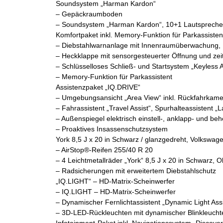
Soundsystem „Harman Kardon“
– Gepäckraumboden
– Soundsystem „Harman Kardon“, 10+1 Lautsprecher, 
Komfortpaket inkl. Memory-Funktion für Parkassisten
– Diebstahlwarnanlage mit Innenraumüberwachung,
– Heckklappe mit sensorgesteuerter Öffnung und zeit
– Schlüsselloses Schließ- und Startsystem „Keyless 
– Memory-Funktion für Parkassistent
Assistenzpaket „IQ.DRIVE“
– Umgebungsansicht „Area View“ inkl. Rückfahrkame
– Fahrassistent „Travel Assist“, Spurhalteassistent „
– Außenspiegel elektrisch einstell-, anklapp- und b
– Proaktives Insassenschutzsystem
York 8,5 J x 20 in Schwarz / glanzgedreht, Volkswag
– AirStop®-Reifen 255/40 R 20
– 4 Leichtmetallräder „York“ 8,5 J x 20 in Schwarz,
– Radsicherungen mit erweitertem Diebstahlschutz
„IQ.LIGHT“ – HD-Matrix-Scheinwerfer
– IQ.LIGHT – HD-Matrix-Scheinwerfer
– Dynamischer Fernlichtassistent „Dynamic Light Assi
– 3D-LED-Rückleuchten mit dynamischer Blinkleucht
Infotainment-Paket inkl. Navigationssystem „Discove