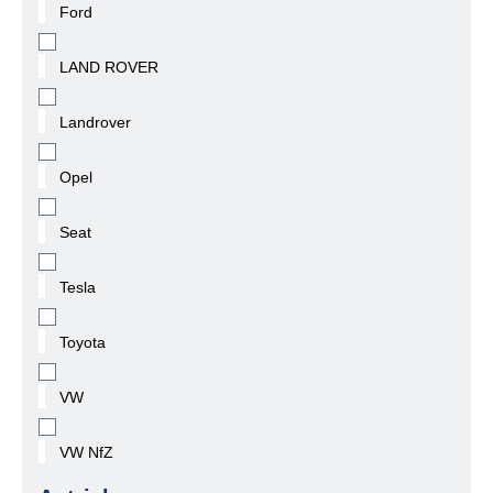
Ford
LAND ROVER
Landrover
Opel
Seat
Tesla
Toyota
VW
VW NfZ