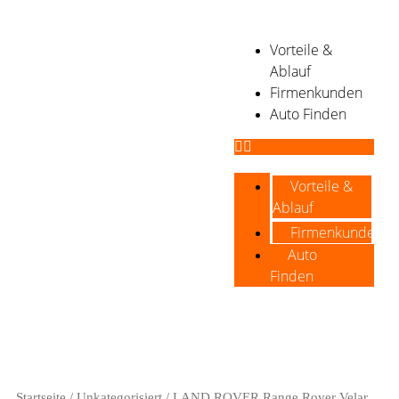
Vorteile &
Ablauf
Firmenkunden
Auto Finden
Vorteile &
Ablauf
Firmenkunden
Auto
Finden
Startseite
/
Unkategorisiert
/ LAND ROVER Range Rover Velar