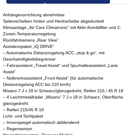
Anhängevorrichtung abnehmbar
Seitenscheiben hinten und Heckscheibe abgedunkelt
Klimaanlage „Air Care Climatronic“ mit Aktiv-Kombifilter und 2-
Zonen-Temperaturregelung
Rückfahrkamera „Rear View“
Assistenzpaket „IQ.DRIVE“
– Automatische Distanzregelung ACC „stop & go“, mit
Geschwindigkeitsbegrenzer
– Fahrassistent „Travel Assist“ und Spurhalteassistent „Lane
Assist“
– Notbremsassistent „Front Assist“ (für automatische
Distanzregelung ACC bis 210 km/h)
Misano 7 J x 18 in Schwarz/glanzgedreht, Reifen 215 / 45 R 18
– 4 Leichtmetallräder „Misano“ 7 J x 18 in Schwarz, Oberfläche
glanzgedreht
– Reifen 215/45 R 18
Licht- und Sichtpaket
– Innenspiegel automatisch abblendend
– Regensensor
Navigationssystem „Discover Media“