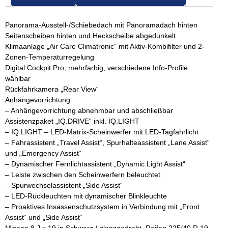
Panorama-Ausstell-/Schiebedach mit Panoramadach hinten
Seitenscheiben hinten und Heckscheibe abgedunkelt
Klimaanlage „Air Care Climatronic“ mit Aktiv-Kombifilter und 2-
Zonen-Temperaturregelung
Digital Cockpit Pro, mehrfarbig, verschiedene Info-Profile
wählbar
Rückfahrkamera „Rear View“
Anhängevorrichtung
– Anhängevorrichtung abnehmbar und abschließbar
Assistenzpaket „IQ.DRIVE“ inkl. IQ.LIGHT
– IQ.LIGHT – LED-Matrix-Scheinwerfer mit LED-Tagfahrlicht
– Fahrassistent „Travel Assist“, Spurhalteassistent „Lane Assist“
und „Emergency Assist“
– Dynamischer Fernlichtassistent „Dynamic Light Assist“
– Leiste zwischen den Scheinwerfern beleuchtet
– Spurwechselassistent „Side Assist“
– LED-Rückleuchten mit dynamischer Blinkleuchte
– Proaktives Insassenschutzsystem in Verbindung mit „Front
Assist“ und „Side Assist“
Misano 8 J x 19 in Schwarz / glanzgedreht, Reifen 225/40 R 19