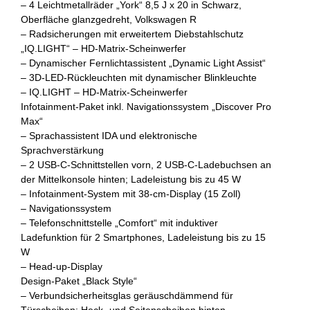
– 4 Leichtmetallräder „York“ 8,5 J x 20 in Schwarz,
Oberfläche glanzgedreht, Volkswagen R
– Radsicherungen mit erweitertem Diebstahlschutz
„IQ.LIGHT“ – HD-Matrix-Scheinwerfer
– Dynamischer Fernlichtassistent „Dynamic Light Assist“
– 3D-LED-Rückleuchten mit dynamischer Blinkleuchte
– IQ.LIGHT – HD-Matrix-Scheinwerfer
Infotainment-Paket inkl. Navigationssystem „Discover Pro
Max“
– Sprachassistent IDA und elektronische
Sprachverstärkung
– 2 USB-C-Schnittstellen vorn, 2 USB-C-Ladebuchsen an
der Mittelkonsole hinten; Ladeleistung bis zu 45 W
– Infotainment-System mit 38-cm-Display (15 Zoll)
– Navigationssystem
– Telefonschnittstelle „Comfort“ mit induktiver
Ladefunktion für 2 Smartphones, Ladeleistung bis zu 15
W
– Head-up-Display
Design-Paket „Black Style“
– Verbundsicherheitsglas geräuschdämmend für
Türscheiben; Heck- und Seitenscheiben hinten